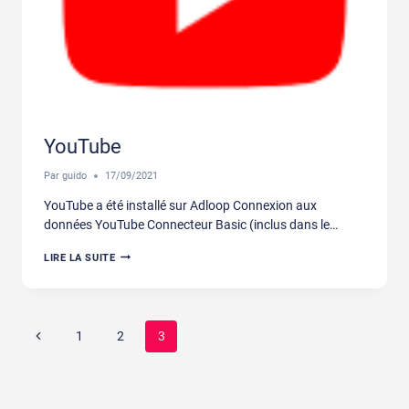
YouTube
Par
guido
17/09/2021
YouTube a été installé sur Adloop Connexion aux
données YouTube Connecteur Basic (inclus dans le…
YOUTUBE
LIRE LA SUITE
Navigation
Page
1
2
3
de
précédente
page